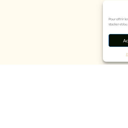
Pour offrir le
stocker et/ou
Ac
P