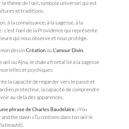
 le thème de l’œil, symbole universel qui est
ltures et traditions.
ion, à la connaissance, à la sagesse, à la
e : c’est l’œil de la Providence qui représente
rieure qui nous observe et nous protège.
 mon dessin
Création
ou
L’amour Divin.
e œil ou Ajna, le chakra frontal lié à la sagesse
nsorielles et psychiques.
nte la capacité de regarder vers le passé et
u gardien protecteur, la capacité de comprendre
 voir au-delà des apparences.
une phrase de Charles Baudelaire.
«You
t and the dawn ».Tu contiens dans ton œil le
la beauté).