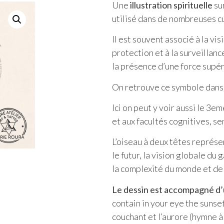
Une
illustration spirituelle
sur
utilisé dans de nombreuses cu
Il est souvent associé à la vis
protection et à la surveillanc
la présence d’une force supé
On retrouve ce symbole dans
Ici on peut y voir aussi le 3em
et aux facultés cognitives, se
L’oiseau à deux têtes représe
le futur, la vision globale d
la complexité du monde et de
Le dessin est accompagné d’
contain in your eye the sunse
couchant et l’aurore (hymne à 