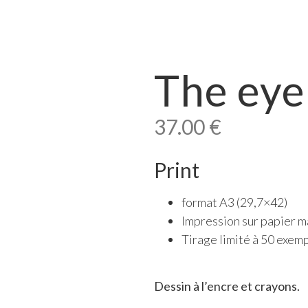
The eye
37.00
€
Print
format A3 (29,7×42)
Impression sur papier 
Tirage limité à 50 exemp
Dessin à l’encre et crayons.