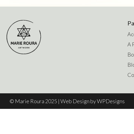
Pa
Ac
A 
Bo
Bl
Co
© Marie Roura 2025 | Web Design by
WPDesigns