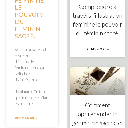
FÉMININE
Comprendre à
LE
POUVOIR
travers l’illustration
DU
féminine le pouvoir
FÉMININ
du féminin sacré.
SACRÉ.
READ MORE »
Vous trouverez ici
beaucoup
d’illustrations
féminines, que ça
soit chez les
divinités, ou dans
les dessins
d’animaux. En tant
que femme, cet élan
est naturel,
Comment
appréhender la
READ MORE »
géométrie sacrée et