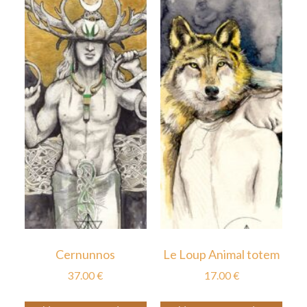
Cernunnos
Le Loup Animal totem
37.00
€
17.00
€