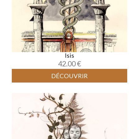
Isis
42.00
€
DÉCOUVRIR