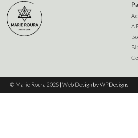
Sahasrara
37.00
€
DÉCOUVRIR